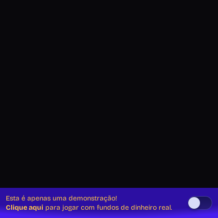
Esta é apenas uma demonstração!
Clique aqui
para jogar com fundos de dinheiro real.