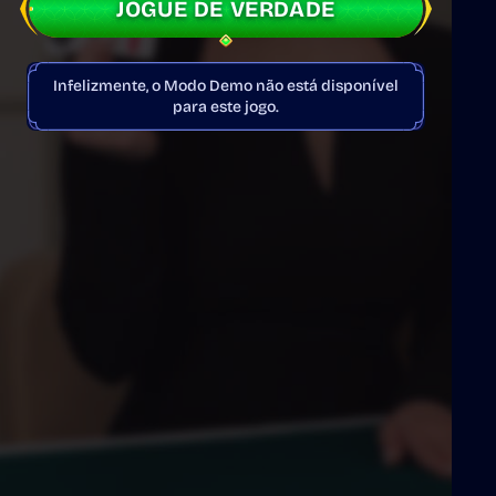
JOGUE DE VERDADE
Infelizmente, o Modo Demo não está disponível
para este jogo.