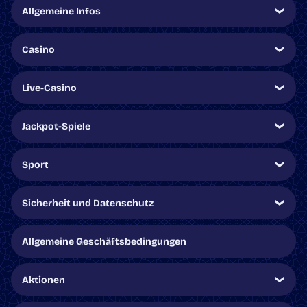
Allgemeine Infos
Casino
Live-Casino
Jackpot-Spiele
Sport
Sicherheit und Datenschutz
Allgemeine Geschäftsbedingungen
Aktionen