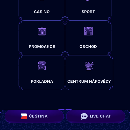
CASINO
SPORT
PROMOAKCE
OBCHOD
POKLADNA
CENTRUM NÁPOVĚDY
ČEŠTINA
LIVE CHAT