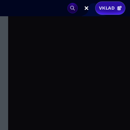
VKLAD