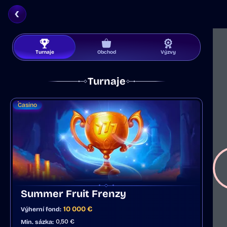
Turnaje
Obchod
Výzvy
Turnaje
Casino
Summer Fruit Frenzy
10 000 €
Výherní fond:
0,50 €
Min. sázka: