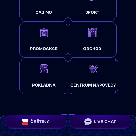
CASINO
SPORT
PROMOAKCE
OBCHOD
POKLADNA
CENTRUM NÁPOVĚDY
ČEŠTINA
LIVE CHAT