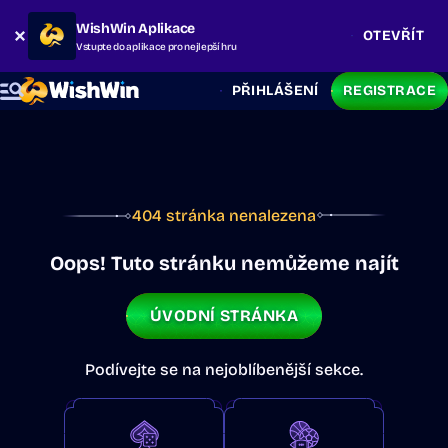
WishWin Aplikace
OTEVŘÍT
Vstupte do aplikace pro nejlepší hru
PŘIHLÁŠENÍ
REGISTRACE
404 stránka nenalezena
Oops! Tuto stránku nemůžeme najít
ÚVODNÍ STRÁNKA
Podívejte se na nejoblíbenější sekce.