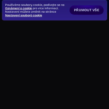
Používáme soubory cookie, podívejte se na
Oznámení o cookie
pro více informací.
PŘIJMOUT VŠE
Nastavení můžete změnit na stránce
Nastavení souborů cookie