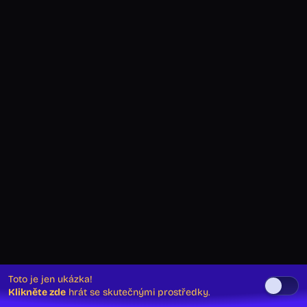
Toto je jen ukázka!
Klikněte zde
hrát se skutečnými prostředky.