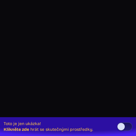
Toto je jen ukázka!
Klikněte zde
hrát se skutečnými prostředky.