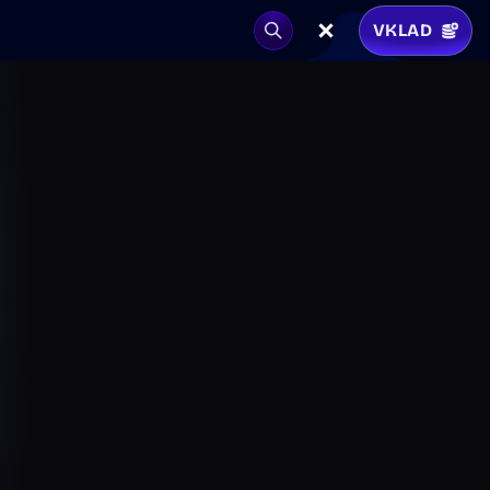
VKLAD