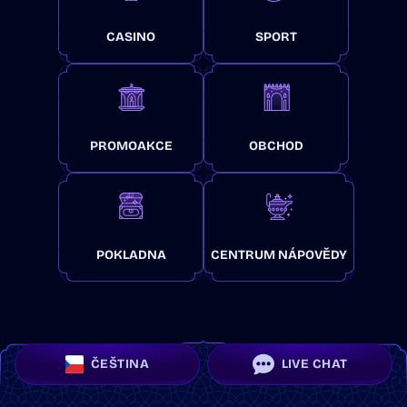
CASINO
SPORT
PROMOAKCE
OBCHOD
POKLADNA
CENTRUM NÁPOVĚDY
ČEŠTINA
LIVE CHAT