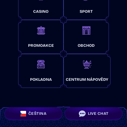
CASINO
SPORT
PROMOAKCE
OBCHOD
POKLADNA
CENTRUM NÁPOVĚDY
ČEŠTINA
LIVE CHAT