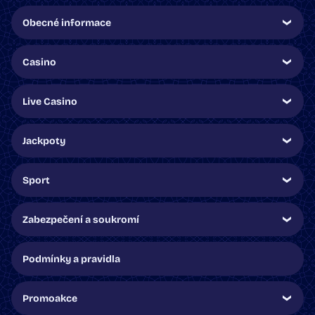
Obecné informace
Casino
Live Casino
Jackpoty
Sport
Zabezpečení a soukromí
Podmínky a pravidla
Promoakce