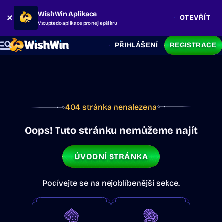
WishWin Aplikace
OTEVŘÍT
Vstupte do aplikace pro nejlepší hru
PŘIHLÁŠENÍ
REGISTRACE
404 stránka nenalezena
Oops! Tuto stránku nemůžeme najít
ÚVODNÍ STRÁNKA
Podívejte se na nejoblíbenější sekce.