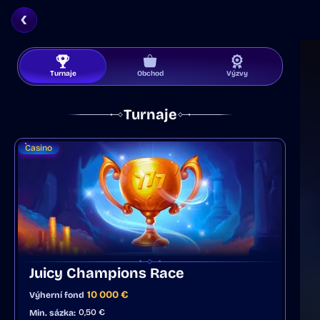
Turnaje
Obchod
Výzvy
Turnaje
Casino
Juicy Champions Race
10 000 €
Výherní fond
0,50 €
Min. sázka: