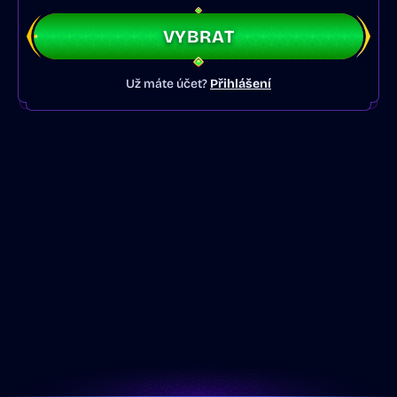
VYBRAT
Už máte účet?
Přihlášení