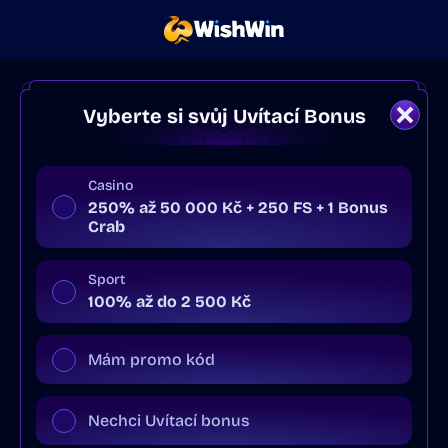
Vyberte si svůj Uvítací Bonus
Casino
250% až 50 000 Kč + 250 FS + 1 Bonus
Crab
Sport
100% až do 2 500 Kč
Mám promo kód
Nechci Uvítací bonus