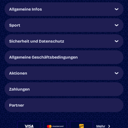
Allgemeine Infos
Sport
Sicherheit und Datenschutz
Allgemeine Geschäftsbedingungen
Aktionen
Zahlungen
Partner
Mehr