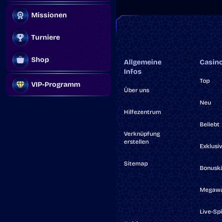
Missionen
Turniere
Shop
Allgemeine
Casin
Infos
Top
VIP-Programm
Über uns
Neu
Hilfezentrum
Beliebt
Verknüpfung
erstellen
Exklusi
Sitemap
Bonusk
Megaw
Live-Spi