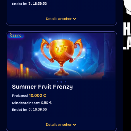
3t 18:39:56
Endet in:
Details ansehen
Casino
Summer Fruit Frenzy
10.000 €
Preispool
0,50 €
Mindesteinsatz:
5t 16:39:55
Endet in:
Details ansehen