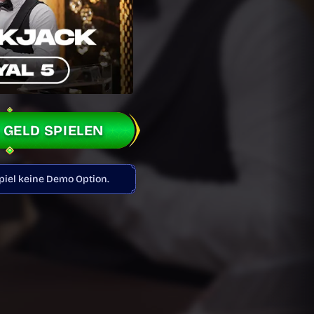
 GELD SPIELEN
Spiel keine Demo Option.