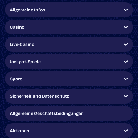
Allgemeine Infos
Casino
Live-Casino
Jackpot-Spiele
Sport
Sicherheit und Datenschutz
Allgemeine Geschäftsbedingungen
Aktionen