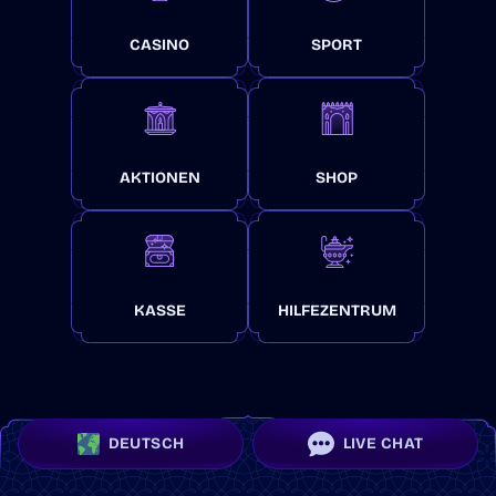
CASINO
SPORT
AKTIONEN
SHOP
KASSE
HILFEZENTRUM
DEUTSCH
LIVE CHAT