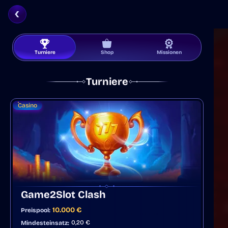
Turniere
Shop
Missionen
Turniere
Casino
Game2Slot Clash
10.000 €
Preispool:
0,20 €
Mindesteinsatz: