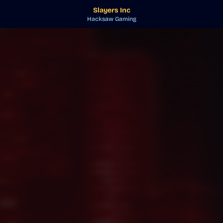
Slayers Inc
Hacksaw Gaming