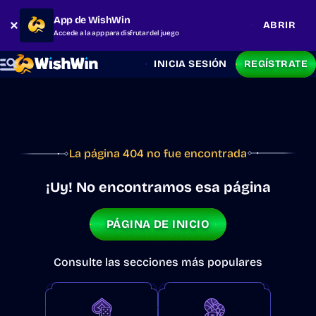
App de WishWin
ABRIR
Accede a la app para disfrutar del juego
INICIA SESIÓN
REGÍSTRATE
La página 404 no fue encontrada
¡Uy! No encontramos esa página
PÁGINA DE INICIO
Consulte las secciones más populares