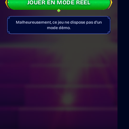
JOUER EN MODE RÉEL
Malheureusement, ce jeu ne dispose pas d'un
mode démo.