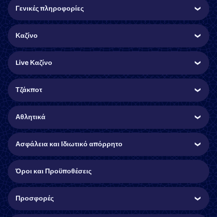
Γενικές πληροφορίες
Καζίνο
Live Καζίνο
Τζάκποτ
Αθλητικά
Ασφάλεια και Ιδιωτικό απόρρητο
Όροι και Προϋποθέσεις
Προσφορές