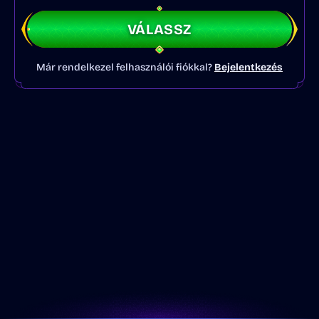
VÁLASSZ
Már rendelkezel felhasználói fiókkal?
Bejelentkezés