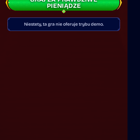
PIENIĄDZE
Niestety, ta gra nie oferuje trybu demo.