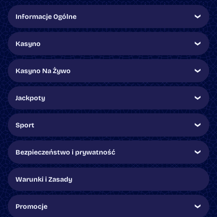
Informacje Ogólne
Kasyno
Kasyno Na Żywo
Jackpoty
Sport
Bezpieczeństwo i prywatność
Warunki i Zasady
Promocje