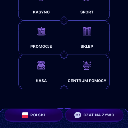
KASYNO
SPORT
PROMOCJE
SKLEP
KASA
CENTRUM POMOCY
POLSKI
CZAT NA ŻYWO