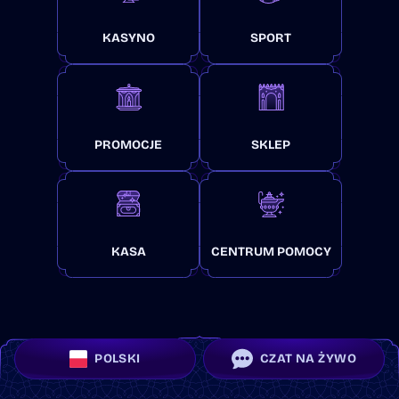
KASYNO
SPORT
PROMOCJE
SKLEP
KASA
CENTRUM POMOCY
POLSKI
CZAT NA ŻYWO