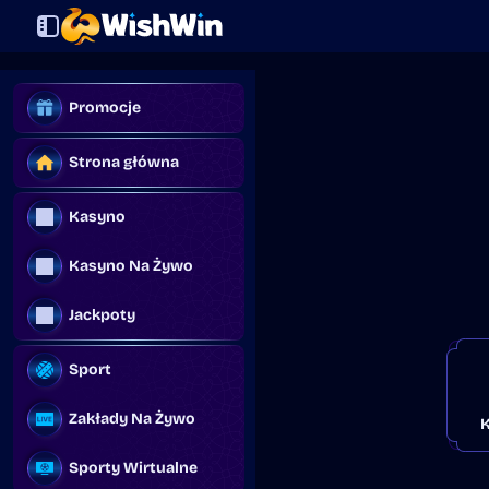
Promocje
Strona główna
Kasyno
Kasyno Na Żywo
Jackpoty
Sport
Zakłady Na Żywo
Sporty Wirtualne