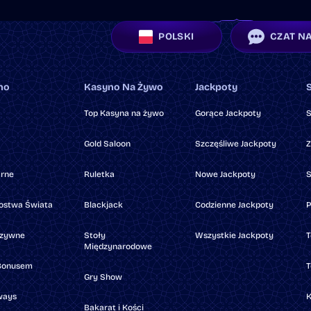
POLSKI
CZAT N
no
Kasyno Na Żywo
Jackpoty
Top Kasyna na żywo
Gorące Jackpoty
S
Gold Saloon
Szczęśliwe Jackpoty
Z
arne
Ruletka
Nowe Jackpoty
S
ostwa Świata
Blackjack
Codzienne Jackpoty
P
uzywne
Stoły
Wszystkie Jackpoty
T
Międzynarodowe
 Bonusem
T
Gry Show
ways
Bakarat i Kości