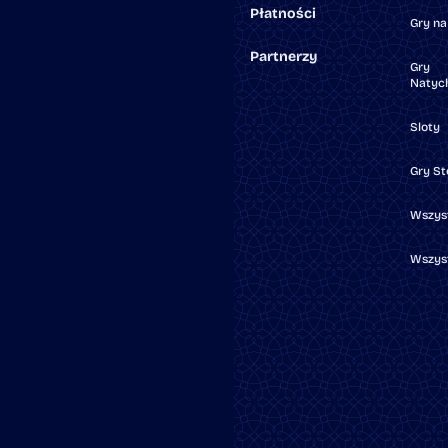
Płatności
Gry n
Partnerzy
Gry
Natyc
Sloty
Gry S
Wszyst
Wszyst