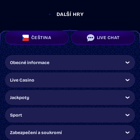
Nové
Nové
Nové
Nové
DALŠÍ HRY
1 553,80 €
Nové
ČEŠTINA
LIVE CHAT
Obecné informace
Live Casino
Jackpoty
Sport
Zabezpečení a soukromí