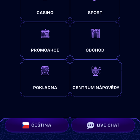
CASINO
SPORT
PROMOAKCE
OBCHOD
POKLADNA
CENTRUM NÁPOVĚDY
ČEŠTINA
LIVE CHAT