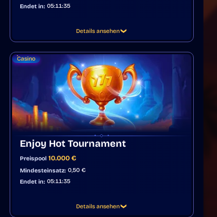
05:11:35
Endet in:
Details ansehen
Casino
Enjoy Hot Tournament
10.000 €
Preispool
0,50 €
Mindesteinsatz:
05:11:35
Endet in:
Details ansehen