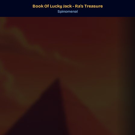
Book Of Lucky Jack - Ra's Treasure
Spinomenal