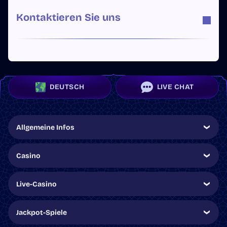
Kontaktieren Sie uns
DEUTSCH
LIVE CHAT
Allgemeine Infos
Casino
Live-Casino
Jackpot-Spiele