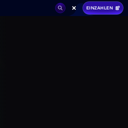
EINZAHLEN