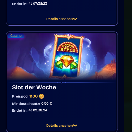
4t 07:38:23
Endet in:
Details ansehen
Casino
Slot der Woche
1100
Preispool
0,50 €
Mindesteinsatz:
4t 09:38:24
Endet in:
Details ansehen