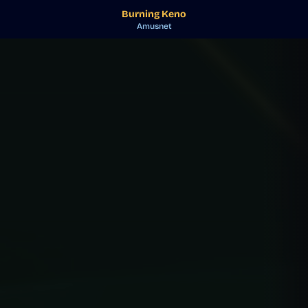
Burning Keno
Amusnet