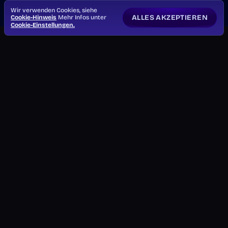
Wir verwenden Cookies, siehe
ALLES AKZEPTIEREN
Cookie-Hinweis
Mehr Infos unter
Cookie-Einstellungen.