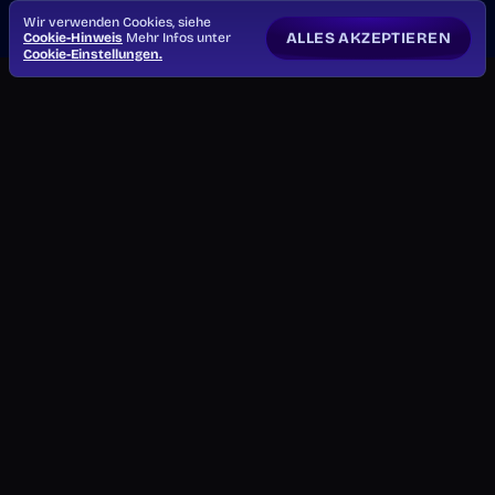
Wir verwenden Cookies, siehe
ALLES AKZEPTIEREN
Cookie-Hinweis
Mehr Infos unter
Cookie-Einstellungen.