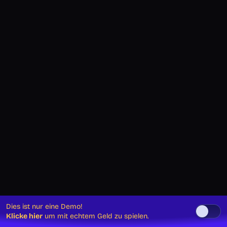
Dies ist nur eine Demo!
Klicke hier
um mit echtem Geld zu spielen.