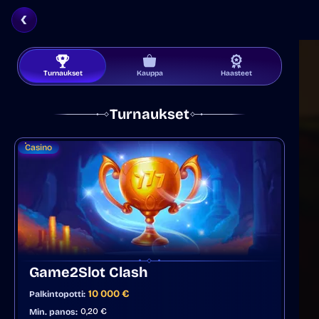
Turnaukset
Kauppa
Haasteet
Turnaukset
Casino
Game2Slot Clash
10 000 €
Palkintopotti:
0,20 €
Min. panos: