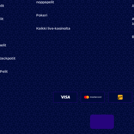
noppapelit
lit
J
Pokeri
lit
A
J
Kaikki live-kasinolta
B
elit
 Jackpotit
Pelit