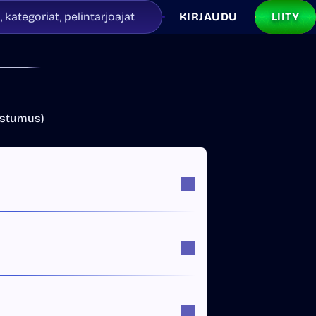
t, kategoriat, pelintarjoajat
KIRJAUDU
LIITY
ostumus)