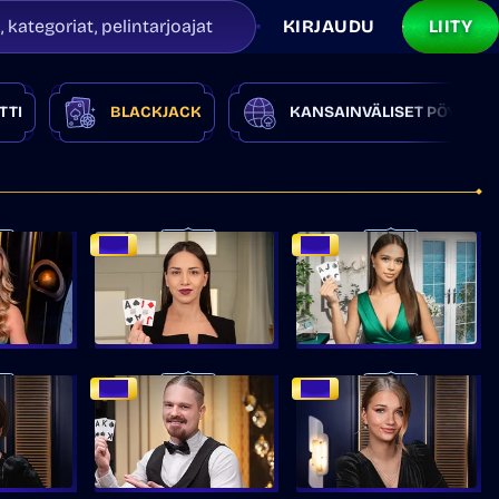
t, kategoriat, pelintarjoajat
KIRJAUDU
LIITY
TTI
BLACKJACK
KANSAINVÄLISET PÖYDÄT
Uusi
Uusi
Uusi
Uusi