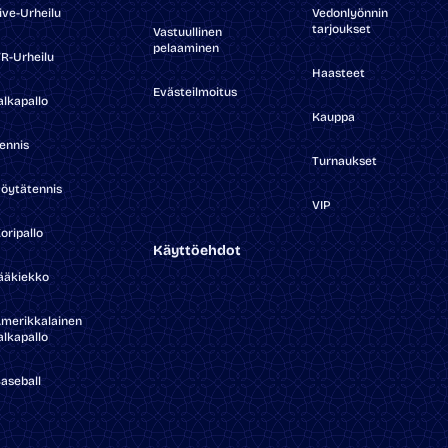
ive-Urheilu
Vedonlyönnin
tarjoukset
Vastuullinen
pelaaminen
R-Urheilu
Haasteet
Evästeilmoitus
alkapallo
Kauppa
ennis
Turnaukset
öytätennis
VIP
oripallo
Käyttöehdot
ääkiekko
merikkalainen
alkapallo
aseball