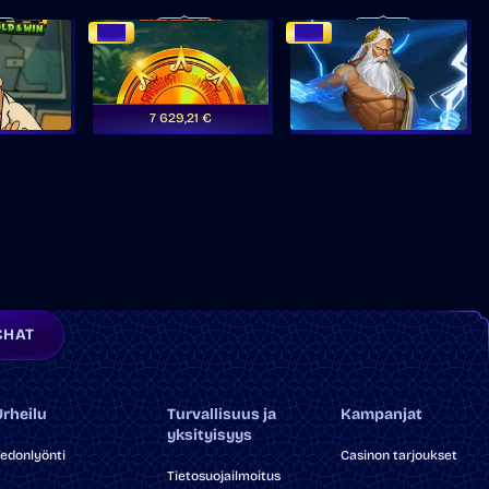
Uusi
Uusi
7 629,21 €
Uusi
Uusi
CHAT
rheilu
Turvallisuus ja
Kampanjat
yksityisyys
edonlyönti
Casinon tarjoukset
Tietosuojailmoitus