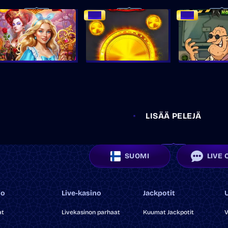
Uusi
Uusi
Uusi
LISÄÄ PELEJÄ
SUOMI
LIVE 
no
Live-kasino
Jackpotit
U
at
Livekasinon parhaat
Kuumat Jackpotit
V