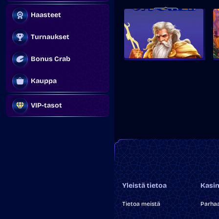
Haasteet
Turnaukset
Bonus Crab
Uusi
Kauppa
VIP-tasot
Yleistä tietoa
Kasi
Tietoa meistä
Parha