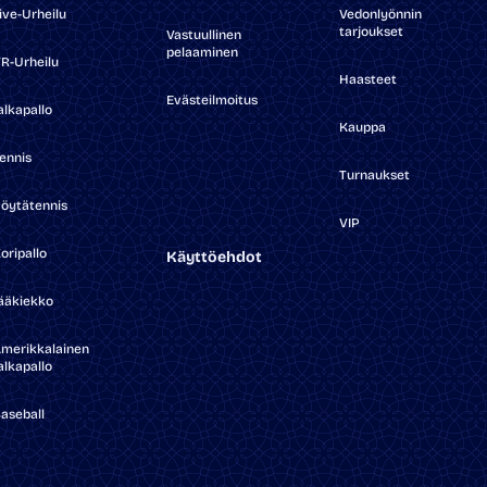
ive-Urheilu
Vedonlyönnin
tarjoukset
Vastuullinen
pelaaminen
R-Urheilu
Haasteet
Evästeilmoitus
alkapallo
Kauppa
ennis
Turnaukset
öytätennis
VIP
oripallo
Käyttöehdot
ääkiekko
merikkalainen
alkapallo
aseball