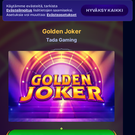
Käytämme evästeitä, tarkista
HYVÄKSY KAIKKI
Evästeilmoitus
lisätietojen saamiseksi.
Asetuksia voi muuttaa:
Evästeasetukset
Golden Joker
Tada Gaming