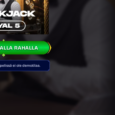
EALLA RAHALLA
 pelissä ei ole demotilaa.