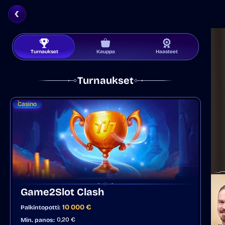
Turnaukset
Kauppa
Haasteet
Turnaukset
Casino
Game2Slot Clash
10 000 €
Palkintopotti:
0,20 €
Min. panos: