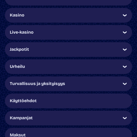
Kasino
Live-kasino
Jackpotit
Urheilu
Turvallisuus ja yksityisyys
Käyttöehdot
Kampanjat
Maksut