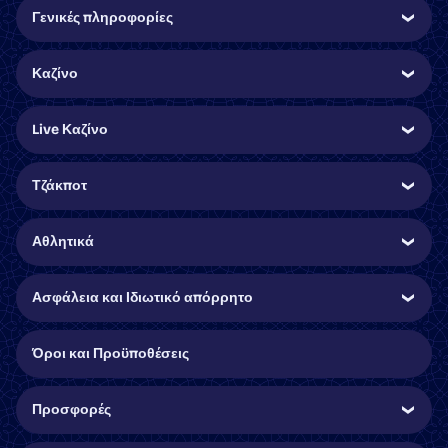
Γενικές πληροφορίες
Καζίνο
Live Καζίνο
Τζάκποτ
Αθλητικά
Ασφάλεια και Ιδιωτικό απόρρητο
Όροι και Προϋποθέσεις
Προσφορές