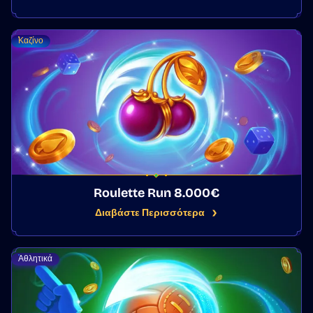
Καζίνο
Roulette Run 8.000€
Διαβάστε Περισσότερα
Αθλητικά