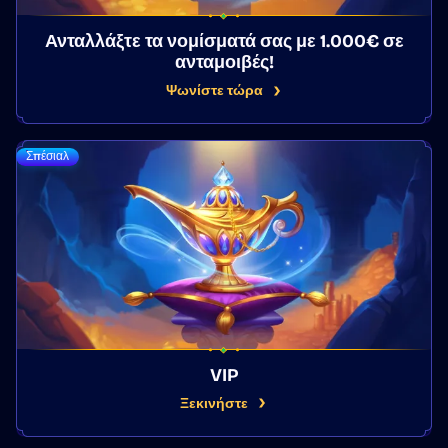
Ανταλλάξτε τα νομίσματά σας με 1.000€ σε
ανταμοιβές!
Ψωνίστε τώρα
Σπέσιαλ
VIP
Ξεκινήστε