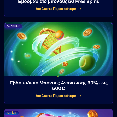
Εβδομαδιαίο μπόνους 50 Free Spins
Διαβάστε Περισσότερα
Αθλητικά
Εβδομαδιαίο Μπόνους Ανανέωσης 50% έως
500€
Διαβάστε Περισσότερα
Καζίνο