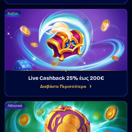
Καζίνο
Live Cashback 25% έως 200€
Διαβάστε Περισσότερα
Αθλητικά