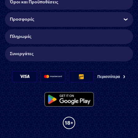
Όροι και Προϋποθέσεις
Προσφορές
Πληρωμές
Συνεργάτες
Περισσότερα