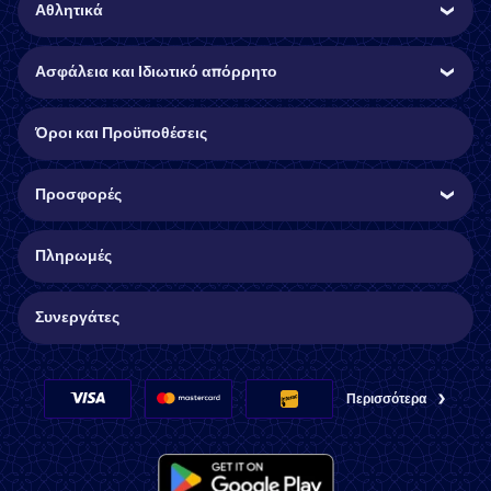
Αθλητικά
Ασφάλεια και Ιδιωτικό απόρρητο
Όροι και Προϋποθέσεις
Προσφορές
Πληρωμές
Συνεργάτες
Περισσότερα