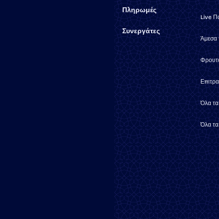
Πληρωμές
Live Π
Συνεργάτες
Άμεσα 
Φρουτ
Επιτρα
Όλα τα
Όλα τα