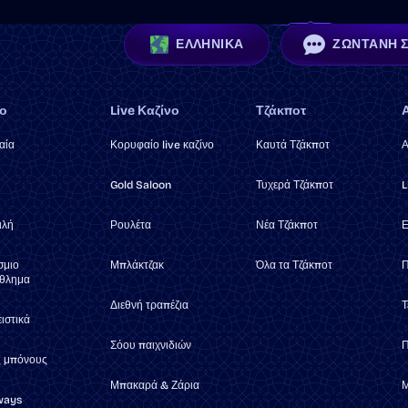
ΕΛΛΗΝΙΚΆ
ΖΩΝΤΑΝΉ Σ
νο
Live Καζίνο
Τζάκποτ
αία
Κορυφαίο live καζίνο
Καυτά Τζάκποτ
Α
Gold Saloon
Τυχερά Τζάκποτ
L
ιλή
Ρουλέτα
Νέα Τζάκποτ
Ε
σμιο
Μπλάκτζακ
Όλα τα Τζάκποτ
Π
θλημα
Διεθνή τραπέζια
Τ
ιστικά
Σόου παιχνιδιών
Π
ς μπόνους
Μπακαρά & Ζάρια
Μ
ways