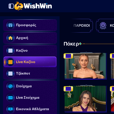
Προσφορές
ΠΆΡΟΧΟΙ
Κ
Αρχική
Πόκερ
Καζίνο
Nέο
N
Live Καζίνο
Τζάκποτ
Στοίχημα
Nέο
N
Live Στοίχημα
Εικονικά Αθλήματα