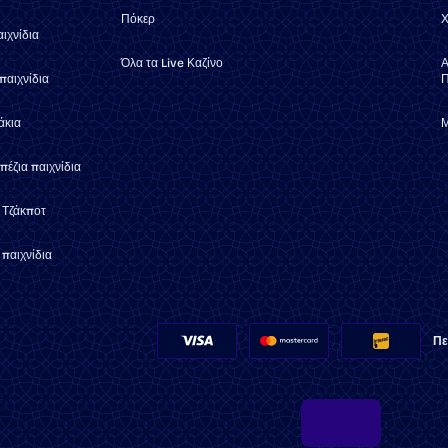
Πόκερ
Χ
αιχνίδια
Όλα τα Live Καζίνο
Α
παιχνίδια
Π
άκια
Μ
πέζια παιχνίδια
 Τζάκποτ
 παιχνίδια
Πε