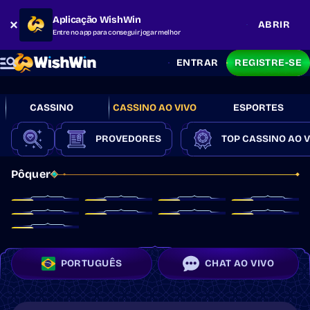
Aplicação WishWin
ABRIR
Entre no app para conseguir jogar melhor
ENTRAR
REGISTRE-SE
CASSINO
CASSINO AO VIVO
ESPORTES
PROVEDORES
TOP CASSINO AO V
Pôquer
Novo
Novo
Novo
Novo
Novo
Novo
Novo
Novo
Novo
PORTUGUÊS
CHAT AO VIVO