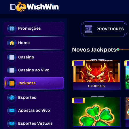
Promoções
PROVEDORES
Home
Novos Jackpots
Cassino
Novo
N
Cassino ao Vivo
Jackpots
€ 2.166,06
Esportes
Novo
Apostas ao Vivo
Esportes Virtuais