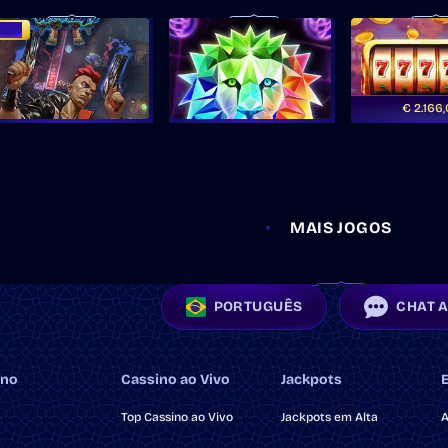
ovo
€ 2.166
ovo
Novo
Novo
MAIS JOGOS
€ 2.166
PORTUGUÊS
CHAT A
ino
Cassino ao Vivo
Jackpots
Top Cassino ao Vivo
Jackpots em Alta
A