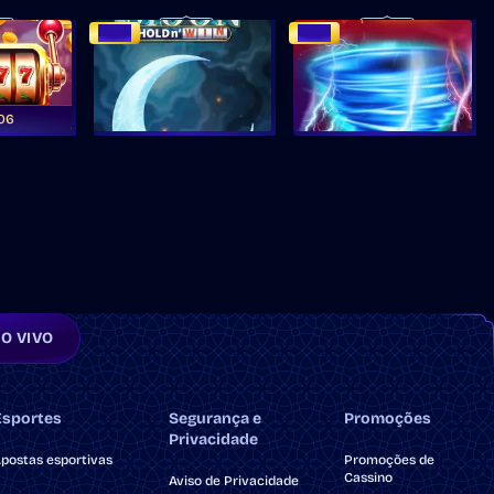
Novo
Novo
,06
Novo
Novo
,06
O VIVO
Esportes
Segurança e
Promoções
Privacidade
postas esportivas
Promoções de
Cassino
Aviso de Privacidade