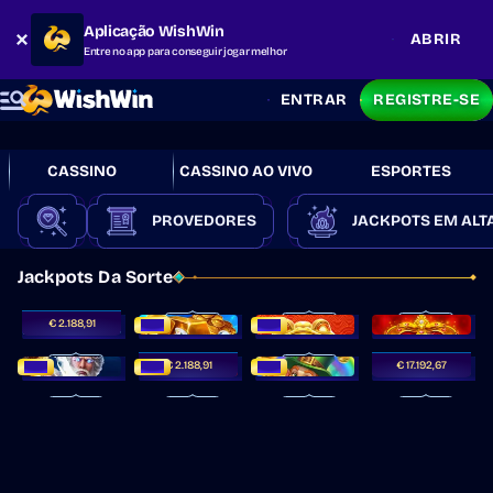
Aplicação WishWin
ABRIR
Entre no app para conseguir jogar melhor
ENTRAR
REGISTRE-SE
CASSINO
CASSINO AO VIVO
ESPORTES
PROVEDORES
JACKPOTS EM ALT
Jackpots Da Sorte
€ 2.188,91
Novo
Novo
€ 2.188,91
€ 17.192,67
Novo
Novo
Novo
Novo
Novo
€ 2.188,91
Novo
Novo
€ 17.192,67
€ 17.192,67
Novo
Novo
Novo
Novo